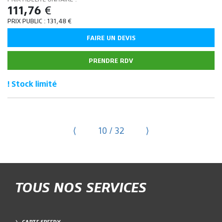
111,76
€
PRIX PUBLIC :
131,48
€
FAIRE UN DEVIS
PRENDRE RDV
! Stock limité
⟨
10 / 32
⟩
TOUS NOS SERVICES