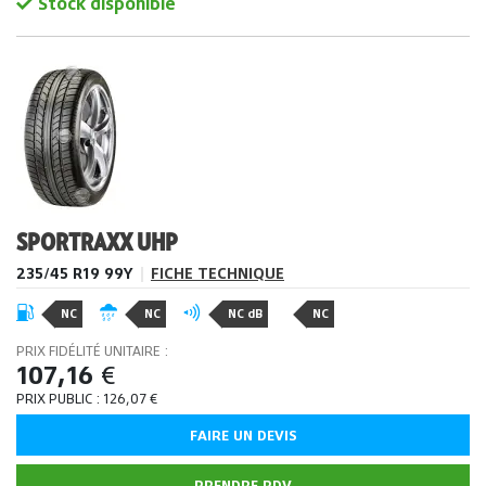
Stock disponible
SPORTRAXX UHP
235/45 R19 99Y
|
FICHE TECHNIQUE
NC
NC
NC dB
NC
PRIX FIDÉLITÉ UNITAIRE :
107,16
€
PRIX PUBLIC :
126,07
€
FAIRE UN DEVIS
PRENDRE RDV