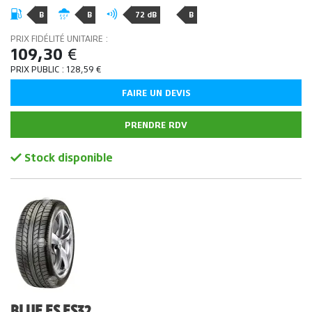
B
B
72 dB
B
PRIX FIDÉLITÉ UNITAIRE :
109,30
€
PRIX PUBLIC :
128,59
€
FAIRE UN DEVIS
PRENDRE RDV
Stock disponible
BLUE ES ES32