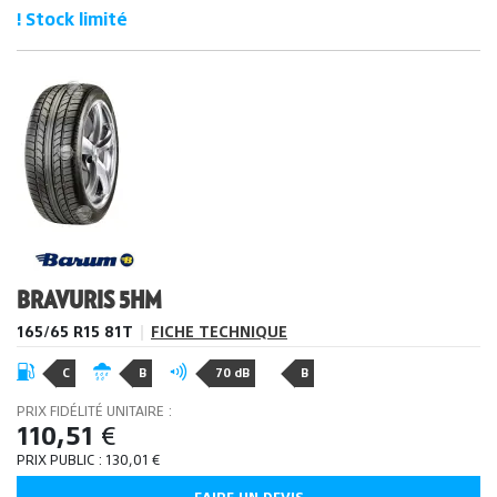
! Stock limité
BRAVURIS 5HM
165/65 R15 81T
|
FICHE TECHNIQUE
C
B
70 dB
B
PRIX FIDÉLITÉ UNITAIRE :
110,51
€
PRIX PUBLIC :
130,01
€