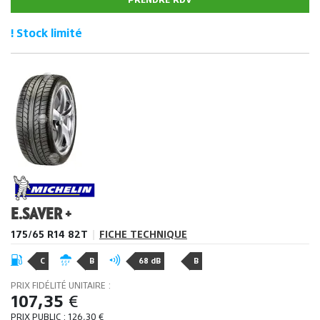
! Stock limité
E.SAVER +
175/65 R14 82T
|
FICHE TECHNIQUE
C
B
68 dB
B
PRIX FIDÉLITÉ UNITAIRE :
107,35
€
PRIX PUBLIC :
126,30
€