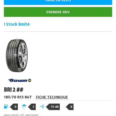
FAIRE UN DEVIS
PRENDRE RDV
! Stock limité
BRI 2 ##
185/70 R13 86T
|
FICHE TECHNIQUE
D
C
70 dB
B
PRIX FIDÉLITÉ UNITAIRE :