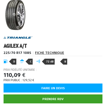
AGILEX A/T
225/70 R17 108S
|
FICHE TECHNIQUE
D
C
72 dB
B
PRIX FIDÉLITÉ UNITAIRE :
110,09
€
PRIX PUBLIC :
129,52
€
FAIRE UN DEVIS
PRENDRE RDV