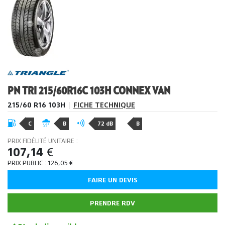
PN TRI 215/60R16C 103H CONNEX VAN
215/60 R16 103H
|
FICHE TECHNIQUE
C
B
72 dB
B
PRIX FIDÉLITÉ UNITAIRE :
107,14
€
PRIX PUBLIC :
126,05
€
FAIRE UN DEVIS
PRENDRE RDV