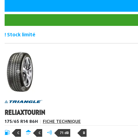
! Stock limité
RELIAXTOURIN
175/65 R14 86H
|
FICHE TECHNIQUE
C
C
71 dB
B