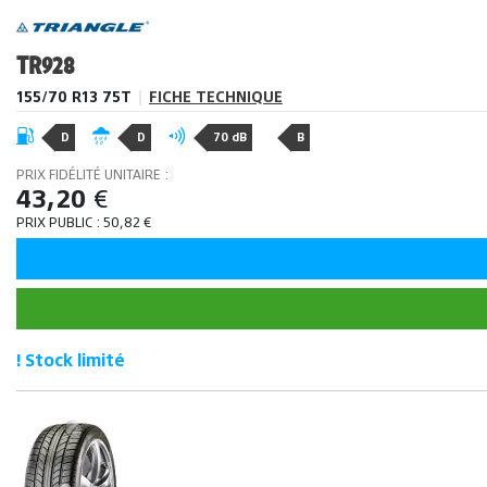
TR928
155/70 R13 75T
|
FICHE TECHNIQUE
D
D
70 dB
B
PRIX FIDÉLITÉ UNITAIRE :
43,20
€
PRIX PUBLIC :
50,82
€
! Stock limité