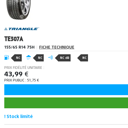
TE307A
155/65 R14 75H
|
FICHE TECHNIQUE
NC
NC
NC dB
NC
PRIX FIDÉLITÉ UNITAIRE :
43,99
€
PRIX PUBLIC :
51,75
€
! Stock limité