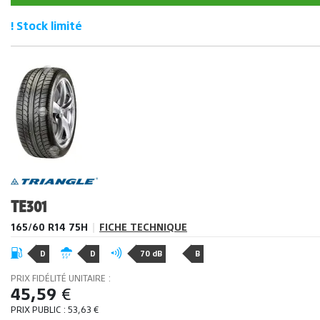
! Stock limité
TE301
165/60 R14 75H
|
FICHE TECHNIQUE
D
D
70 dB
B
PRIX FIDÉLITÉ UNITAIRE :
45,59
€
PRIX PUBLIC :
53,63
€