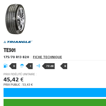
TE301
175/70 R13 82H
|
FICHE TECHNIQUE
D
C
70 dB
B
PRIX FIDÉLITÉ UNITAIRE :
45,42
€
PRIX PUBLIC :
53,43
€