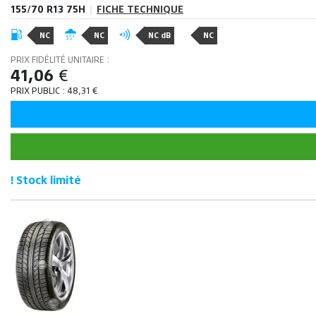
155/70 R13 75H
|
FICHE TECHNIQUE
NC
NC
NC dB
NC
PRIX FIDÉLITÉ UNITAIRE :
41,06
€
PRIX PUBLIC :
48,31
€
! Stock limité